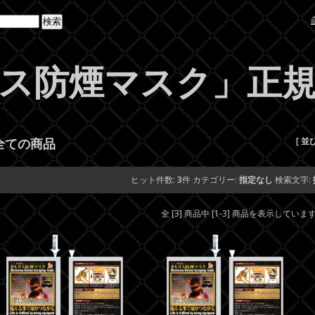
ス防煙マスク」正
全ての商品
[ 並
ヒット件数:
3
件
カテゴリー:
指定なし
検索文字:
全 [3] 商品中 [1-3] 商品を表示していま