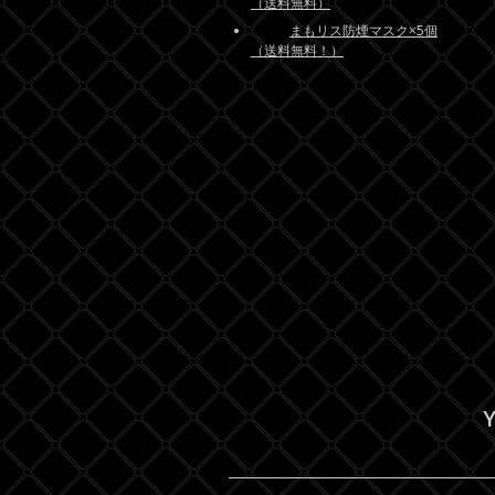
（送料無料）
まもリス防煙マスク×5個
（送料無料！）
Y