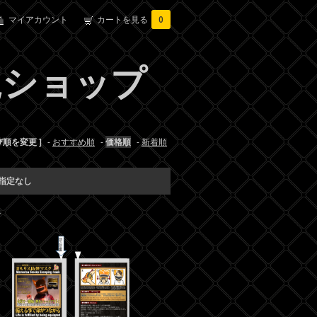
マイアカウント
カートを見る
0
規ショップ
び順を変更 ]
-
おすすめ順
-
価格順
-
新着順
指定なし
す