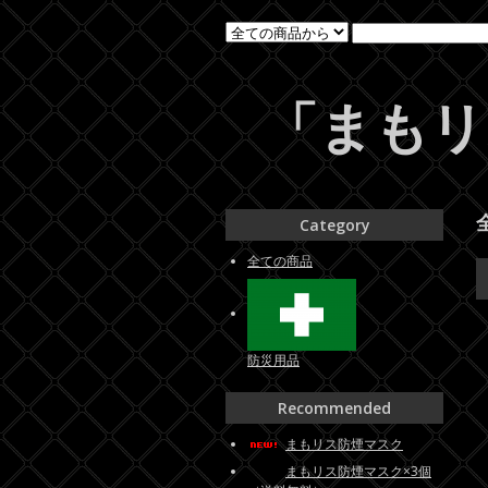
「まもリ
Category
全ての商品
防災用品
Recommended
まもリス防煙マスク
まもリス防煙マスク×3個